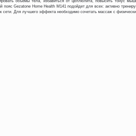
ировать объемы тела, избавиться от целлюлита, повысить тонус мыш
 пояс Gezatone Home Health M141 подойдет для всех: активно тренир
ь к сети. Для лучшего эффекта необходимо сочетать массаж с физичес