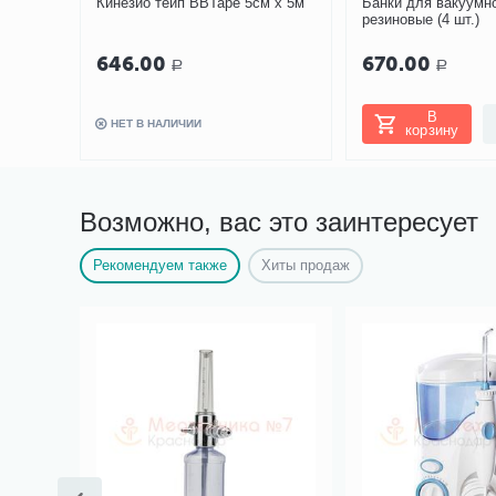
Кинезио тейп BBTape 5см х 5м
Банки для вакуумн
резиновые (4 шт.)
646.00
670.00
Р
Р
В
НЕТ В НАЛИЧИИ
корзину
Возможно, вас это заинтересует
Рекомендуем также
Хиты продаж