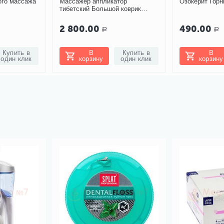
ого массажа
Массажер аппликатор
Озокерит Горн
тибетский Большой коврик
зеленый
2 800.00
490.00
Р
Р
Купить в
В
Купить в
В
один клик
корзину
один клик
корзину