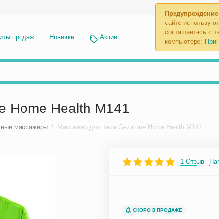
Предупреждение
сайте используют
соглашаетесь с те
иты продаж
Новинки
Акции
компьютере:
Прин
e Home Health M141
тные массажеры
/
Массажер для тела Gezatone Home Health M141
1 Отзыв
На
СКОРО В ПРОДАЖЕ