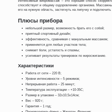
Интенсивный вибромассаж – это хороший способ скоррект
способствует и общему оздоровлению организма. Массажный
его на нужную область, застегнуть на липучку и подключит
Плюсы прибора
небольшой размер, возможность брать его с собой;
приятный спортивный дизайн;
эффективность, сравнимая с мануальным массажем;
применяется для любых участков тела;
снимает боли, усталость и спазмы;
усиливает результаты тренировок по жиросжиганию.
Характеристики
Работа от сети – 220 В;
Уровни интенсивности – 5 режимов;
Непрерывная работа – 25 минут;
Температура эксплуатации – +10-35С;
Размер в упаковке – 32х10,5х14см;
Вес – 920 г;
Гарантия – 1 год;
Производитель-бренд – Жезатон, Франция;