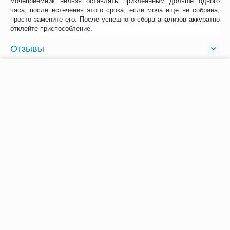
мочеприемник нельзя оставлять приклеенным дольше одного
часа, после истечения этого срока, если моча еще не собрана,
просто замените его. После успешного сбора анализов аккуратно
отклейте приспособление.
Отзывы
−
+
В корзину
С этим товаром покупают
Сопутствующие товары
Похожие