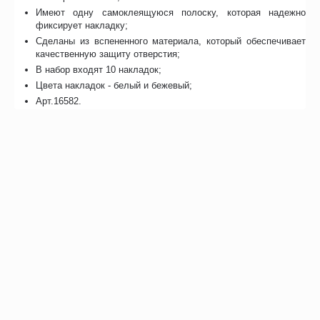
Имеют одну самоклеящуюся полоску, которая надежно
фиксирует накладку;
Сделаны из вспененного материала, который обеспечивает
качественную защиту отверстия;
В набор входят 10 накладок;
Цвета накладок - белый и бежевый;
Арт.16582.
Отзывы
Возможно, вас это заинтересует
Рекомендуем также
Хиты продаж