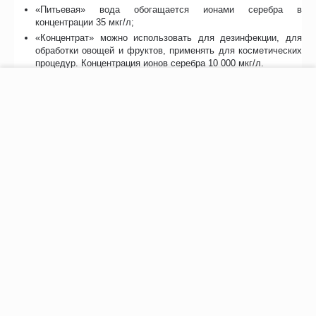
«Питьевая» вода обогащается ионами серебра в
концентрации 35 мкг/л;
«Концентрат» можно использовать для дезинфекции, для
обработки овощей и фруктов, применять для косметических
процедур. Концентрация ионов серебра 10 000 мкг/л.
−
+
В корзину
Технические данные
Питание 220В;
Мощность не более 5Вт;
Ресурс: более 60 000 литров;
Размеры: 12,5х12,5х15 см;
Вес 0,6 кг;
Гарантия от производителя 1 год.
Отзывы