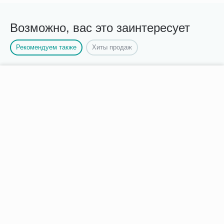
Возможно, вас это заинтересует
Рекомендуем также
Хиты продаж
−
+
В корзину
Ингалятор электронно-
Катетер внутривенный c
сетчатый (МЕШ) B.Well
дополнительным портом
WN 114 child
KD-Fix G14
4 349.00
45.00
Р
Р