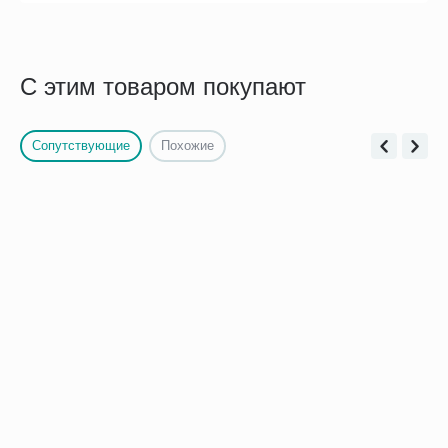
С этим товаром покупают
Сопутствующие
Похожие
62042 Conveen Защитная
Пояс для кало/
пленка Prep Coloplast,
уроприемников Alterna
салфетки 54 шт
Coloplast 0421