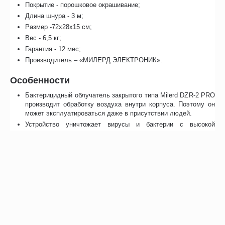
Покрытие - порошковое окрашивание;
Длина шнура - 3 м;
Размер -72х28х15 см;
Вес - 6,5 кг;
Гарантия - 12 мес;
Производитель – «МИЛЕРД ЭЛЕКТРОНИК».
Особенности
Бактерицидный облучатель закрытого типа Milerd DZR-2 PRO
производит обработку воздуха внутри корпуса. Поэтому он
может эксплуатироваться даже в присутствии людей.
Устройство уничтожает вирусы и бактерии с высокой
эффективностью.
Корпус выполнен из прочного и долговечного материала.
Полимерное покрытие надежно защищает металл от
возникновения коррозии.
Источником излучения выступает лампа из особого
увиолевого стекла. Корпус аппарата не пропускает
ультрафиолетовые волны, поэтому так высока безопасность
для человека.
Прибор прост и интуитивно понятен в использовании. Он
позволяет настроить рабочие режимы в определенные дни и