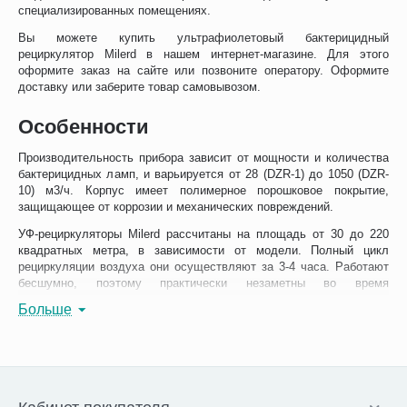
специализированных помещениях.
Вы можете купить ультрафиолетовый бактерицидный
рециркулятор Milerd в нашем интернет-магазине. Для этого
оформите заказ на сайте или позвоните оператору. Оформите
доставку или заберите товар самовывозом.
Особенности
Производительность прибора зависит от мощности и количества
бактерицидных ламп, и варьируется от 28 (DZR-1) до 1050 (DZR-
10) м3/ч. Корпус имеет полимерное порошковое покрытие,
защищающее от коррозии и механических повреждений.
УФ-рециркуляторы Milerd рассчитаны на площадь от 30 до 220
квадратных метра, в зависимости от модели. Полный цикл
рециркуляции воздуха они осуществляют за 3-4 часа. Работают
бесшумно, поэтому практически незаметны во время
эксплуатации.
Больше
Используются ультрафиолетовые лампы со стандартным типом
цоколя, которые выпускаются большинством производителей.
Срок службы источника излучения рассчитан на 8 000 часов.
После чего необходимо произвести замену. Сделать это можно
самостоятельно, следуя инструкции.