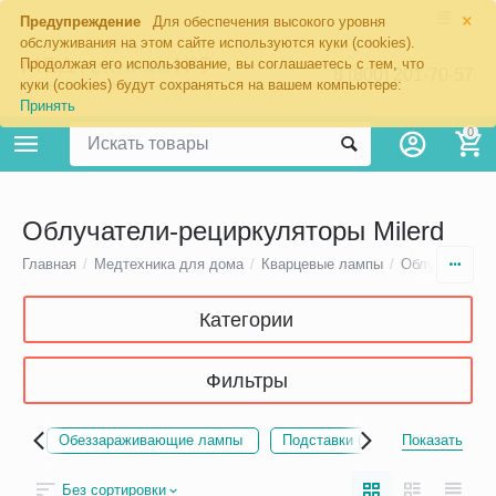
×
Предупреждение
Для обеспечения высокого уровня
обслуживания на этом сайте используются куки (cookies).
Продолжая его использование, вы соглашаетесь с тем, что
8 (800) 201-70-57
куки (cookies) будут сохраняться на вашем компьютере:
Принять
0
Облучатели-рециркуляторы Milerd
Главная
/
Медтехника для дома
/
Кварцевые лампы
/
Облучатели-р
Категории
Фильтры
Обеззараживающие лампы
Подставки (стойки) для рецирк
Показать
Без сортировки