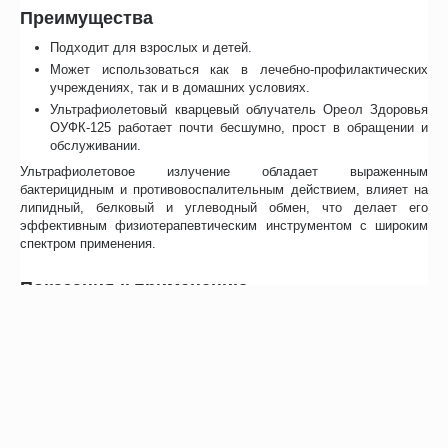
Преимущества
Подходит для взрослых и детей.
Может использоваться как в лечебно-профилактических
учреждениях, так и в домашних условиях.
Ультрафиолетовый кварцевый облучатель Ореол Здоровья
ОУФК-125 работает почти бесшумно, прост в обращении и
обслуживании.
Ультрафиолетовое излучение обладает выраженным
бактерицидным и противовоспалительным действием, влияет на
липидный, белковый и углеводный обмен, что делает его
эффективным физиотерапевтическим инструментом с широким
спектром применения.
Показания к применению
ОРВИ, ОРЗ, хронические или острые формы ринита,
тонзиллита, гайморита и отита;
маститы и отдельные разновидности стафилодермии у
младенцев;
воспаления половых органов;
псориаз, экзема, фурункулы, абсцессы и воспалительные
заболевания кожи;