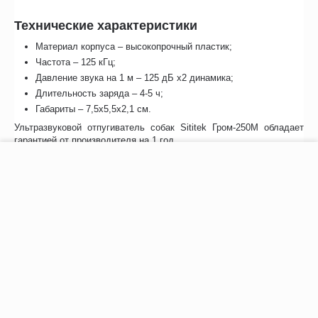
Технические характеристики
Материал корпуса – высокопрочный пластик;
Частота – 125 кГц;
Давление звука на 1 м – 125 дБ х2 динамика;
Длительность заряда – 4-5 ч;
Габариты – 7,5х5,5х2,1 см.
Ультразвуковой отпугиватель собак Sititek Гром-250М обладает
гарантией от производителя на 1 год.
−
+
В корзину
Отзывы
Возможно, вас это заинтересует
Рекомендуем также
Хиты продаж