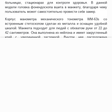
больницах, стационарах для контроля здоровья. В данной
модели головка фонендоскопа вшита в манжету, благодаря чему
пользователь может самостоятельно провести себе замер.
Корпус манометра механического тонометра WM-63s со
встроенным стетоскопом сделан из металла и оснащен удобной
шкалой. Манжета подходит для людей с обхватом руки от 22 до
42 сантиметров. Она выполнена из нейлона и имеет закругленный
край с увеличенной застежкой. Внутри нее расположена
латексная камера, произведенная по бесшовной технологии.
−
+
В корзину
Нагнетатель с впускным клапаном обеспечивает плавный спуск
воздуха во время процедуры. Для защиты от пыли он оснащен
специальным фильтром.
Тонометр B.Well WM-63s с фонендоскопом и манжетой M-L (22-42
см) идет в комплекте с сумочкой для хранения и
транспортировки.
Отзывы
Инструкция