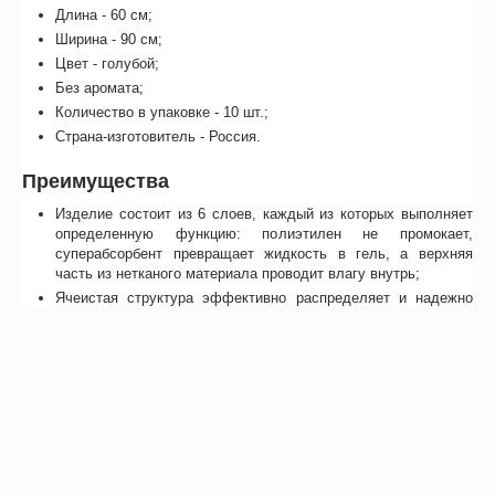
Длина - 60 см;
Ширина - 90 см;
Цвет - голубой;
Без аромата;
Количество в упаковке - 10 шт.;
Страна-изготовитель - Россия.
Преимущества
Изделие состоит из 6 слоев, каждый из которых выполняет
определенную функцию: полиэтилен не промокает,
суперабсорбент превращает жидкость в гель, а верхняя
часть из нетканого материала проводит влагу внутрь;
Ячеистая структура эффективно распределяет и надежно
удерживает жидкость;
Прямоугольная форма и большой размер обеспечивают
удобство использования;
Компактные в сложенном состоянии, полезны в
путешествиях.