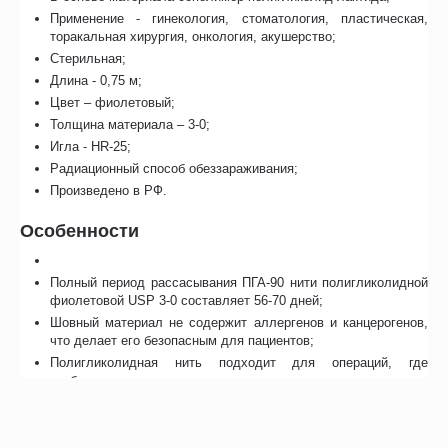
Применение - гинекология, стоматология, пластическая,
торакальная хирургия, онкология, акушерство;
Стерильная;
Длина - 0,75 м;
Цвет – фиолетовый;
Толщина материала – 3-0;
Игла - HR-25;
Радиационный способ обеззараживания;
Произведено в РФ.
Особенности
Полный период рассасывания ПГА-90 нити полигликолидной
фиолетовой USP 3-0 составляет 56-70 дней;
Шовный материал не содержит аллергенов и канцерогенов,
что делает его безопасным для пациентов;
Полигликолидная нить подходит для операций, где
требуется высокая прочность швов и минимальная реакция
организма на инородное тело;
ПГА-90 обладает хорошими манипуляционными свойствами –
она достаточно гибкая в руках хирурга.