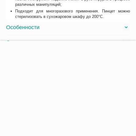
различных манипуляций;
Подходит для многоразового применения. Пинцет можно
стерилизовать в сухожаровом шкафу до 200°C.
Особенности
Отзывы
−
+
В корзину
Возможно, вас это заинтересует
Рекомендуем также
Хиты продаж