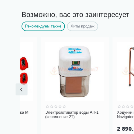
Возможно, вас это заинтересует
Рекомендуем также
Хиты продаж
шка М
Электроактиватор воды АП-1
Ходунки шагающи
(исполнение 2Т)
Navigator 66-81 см
2 890.00
Р