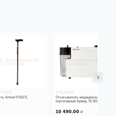
 FS927L
Отсасыватель медицинский
Тепловла
портативный Армед 7E-B5
(HME мод
26790
10 490.00
Р