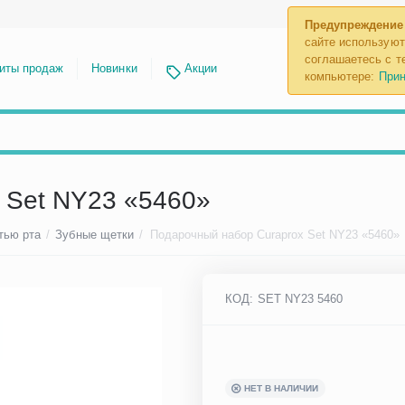
Предупреждение
сайте используют
соглашаетесь с те
иты продаж
Новинки
Акции
компьютере:
Прин
 Set NY23 «5460»
тью рта
/
Зубные щетки
/
Подарочный набор Curaprox Set NY23 «5460»
КОД:
SET NY23 5460
НЕТ В НАЛИЧИИ