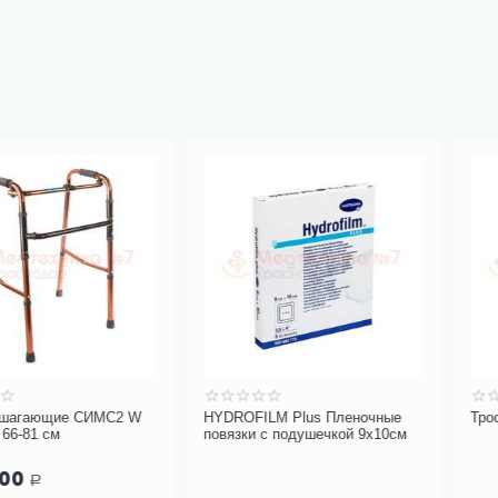
е СИМС2 W
HYDROFILM Plus Пленочные
Трость Armed
повязки с подушечкой 9х10см