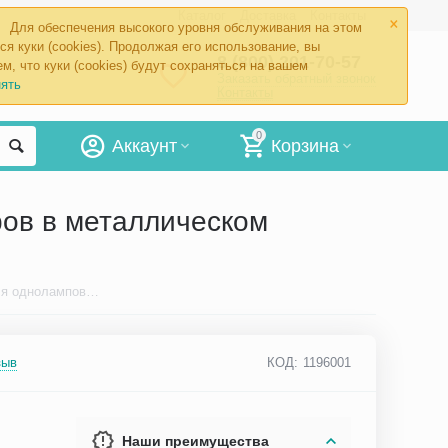
×
Каталог
Доставка
Контакты
Для обеспечения высокого уровня обслуживания на этом
ся куки (cookies). Продолжая его использование, вы
8 (800) 201-70-57
м, что куки (cookies) будут сохраняться на вашем
Заказать обратный звонок
ять
Контакты
0
Аккаунт
Корзина
ов в металлическом
Подставка Compact М Армед для одноламповых рециркуляторов в металлическом корпусе
зыв
КОД:
1196001
Наши преимущества