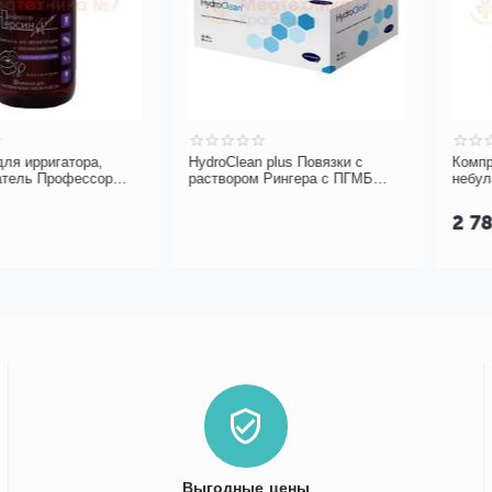
гатора,
HydroClean plus Повязки с
Компрессорны
рофессор
раствором Рингера с ПГМБ
небулайзер B.
ской солью
10х10 см
2 780.00
Выгодные цены