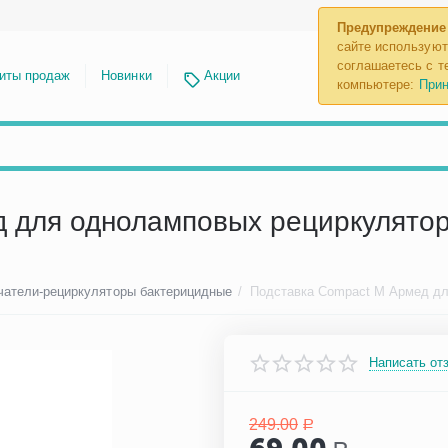
Предупреждение
сайте используют
соглашаетесь с те
иты продаж
Новинки
Акции
компьютере:
Прин
 для одноламповых рециркулятор
чатели-рециркуляторы бактерицидные
/
Написать от
249.00
Р