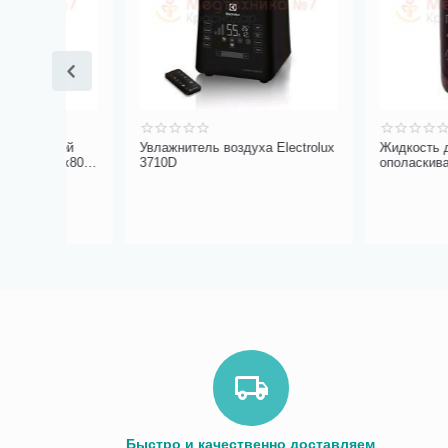
ящей
Увлажнитель воздуха Electrolux
Жидкость для ирри
60х80
3710D
ополаскиватель П
Персин с карловар
Быстро и качественно доставляем