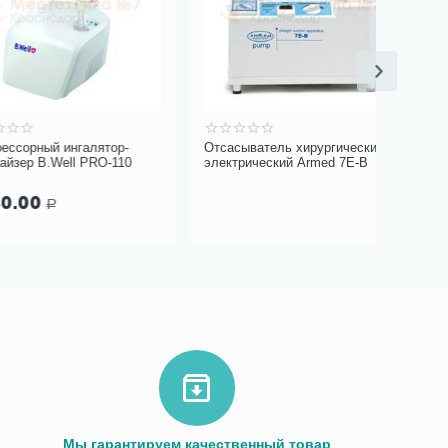
й ингалятор-
Отсасыватель хирургический
Набор ер
Well PRO-110
электрический Armed 7E-B
для чис
Норм 10 
609.0
Р
Мы гарантируем качественный товар