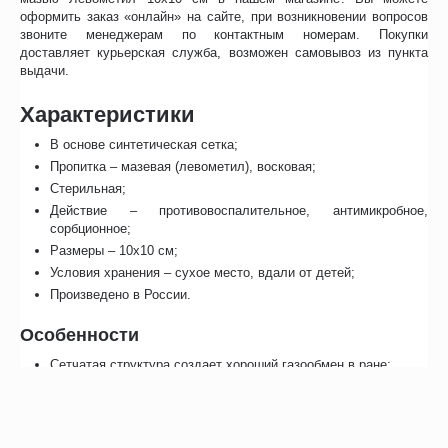
оформить заказ «онлайн» на сайте, при возникновении вопросов
звоните менеджерам по контактным номерам. Покупки
доставляет курьерская служба, возможен самовывоз из пункта
выдачи.
Характеристики
В основе синтетическая сетка;
Пропитка – мазевая (левометил), восковая;
Стерильная;
Действие – противовоспалительное, антимикробное,
сорбционное;
Размеры – 10x10 см;
Условия хранения – сухое место, вдали от детей;
Произведено в России.
Особенности
Сетчатая структура создает хороший газообмен в ране;
Индивидуальная герметичная упаковка сохраняет
стерильность изделия;
Противовоспалительная сетчатая мазевая повязка
Воскопран Левометил 10х10 см должна выступать за края