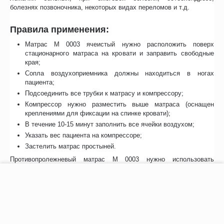
болезнях позвоночника, некоторых видах переломов и т.д.
Правила применения:
Матрас М 0003 ячеистый нужно расположить поверх
стационарного матраса на кровати и заправить свободные
края;
Сопла воздухоприемника должны находиться в ногах
пациента;
Подсоединить все трубки к матрасу и компрессору;
Компрессор нужно разместить выше матраса (оснащен
креплениями для фиксации на спинке кровати);
В течение 10-15 минут заполнить все ячейки воздухом;
Указать вес пациента на компрессоре;
Застелить матрас простыней.
Противопролежневый матрас М 0003 нужно использовать
круглосуточно и все время, пока человек находится в лежачем
положении.
−
+
В корзину
Важным преимуществом является материал, который
используется для изготовления матраса Ортоформа ячеистого –
поливинилхлорид. Для ухода за ним нужно взять салфетку и
смочить ее в предварительно приготовленном мыльном или