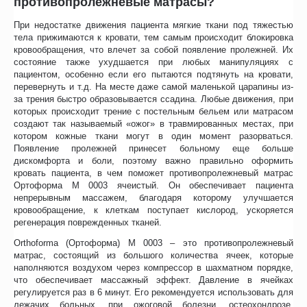
противопролежневые матрасы?
При недостатке движения пациента мягкие ткани под тяжестью
тела прижимаются к кровати, тем самым происходит блокировка
кровообращения, что влечет за собой появление пролежней. Их
состояние также ухудшается при любых манипуляциях с
пациентом, особенно если его пытаются подтянуть на кровати,
перевернуть и т.д. На месте даже самой маленькой царапины из-
за трения быстро образовывается ссадина. Любые движения, при
которых происходит трение с постельным бельем или матрасом
создают так называемый «ожог» в травмированных местах, при
котором кожные ткани могут в один момент разорваться.
Появление пролежней принесет больному еще больше
дискомфорта и боли, поэтому важно правильно оформить
кровать пациента, в чем поможет противопролежневый матрас
Ортоформа М 0003 ячеистый. Он обеспечивает пациента
непрерывным массажем, благодаря которому улучшается
кровообращение, к клеткам поступает кислород, ускоряется
регенерация поврежденных тканей.
Orthoforma (Ортоформа) М 0003 – это противопролежневый
матрас, состоящий из большого количества ячеек, которые
наполняются воздухом через компрессор в шахматном порядке,
что обеспечивает массажный эффект. Давление в ячейках
регулируется раз в 6 минут. Его рекомендуется использовать для
лежачих больных, при ожоговой болезни, остеохондрозе,