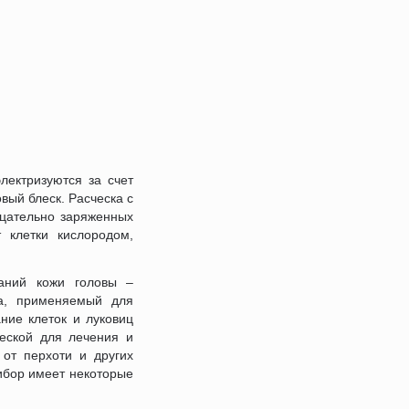
лектризуются за счет
вый блеск. Расческа с
ицательно заряженных
 клетки кислородом,
ваний кожи головы –
ка, применяемый для
ние клеток и луковиц
еской для лечения и
 от перхоти и других
рибор имеет некоторые