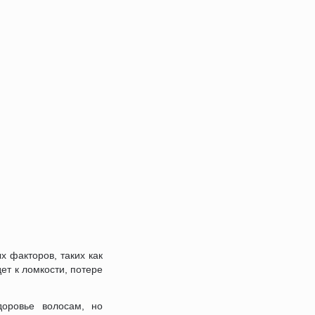
 факторов, таких как
дет к ломкости, потере
доровье волосам, но