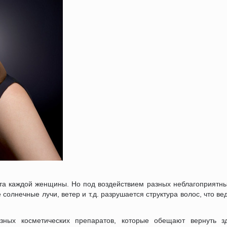
та каждой женщины. Но под воздействием разных неблагоприятных
солнечные лучи, ветер и т.д. разрушается структура волос, что ве
зных косметических препаратов, которые обещают вернуть з