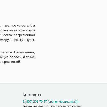
 и шелковистость. Вы
точно нажать кнопку и
ущество современной
авмирующие кутикулы,
красоты. Несомненно,
ающие волосы, а также
 с расческой.
Контакты
8 (800) 201-70-57 (звонок бесплатный)
График работы: Пн-Пт 9.00-19.00, Сб-Вс: