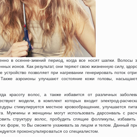
енно в осенне-зимний период, когда все носят шапки. Волосы э
ных ионов. Как результат, они теряют свою жизненную силу, здоро
е устройство позволяет при нагревании генерировать поток отр
. Также аэроионы улучшают состояние кожи головы, насыщают
гда красоту волос, а также избавится от различных заболе
ествуют модели, в комплект которых входит электрод-расчес
цедуры стимулируется местное кровообращение, улучшается пита
ста. Мужчины и женщины могут использовать дарсонваль с расч
вить структуру волос, пробудить спящие фолликулы, избавить
угих форм, то Вы сможете ухаживать за лицом и телом. Данный п
дуется проконсультироваться со специалистом.