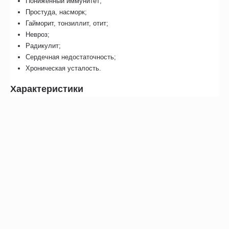
Пониженный иммунитет;
Простуда, насморк;
Гайморит, тонзиллит, отит;
Невроз;
Радикулит;
Сердечная недостаточность;
Хроническая усталость.
Характеристики
Питание 220 В. Частота 50 Гц;
Плафон Ø 18,5 см;
Зеркальная сталь AISI 304;
Рекомендуется лечение на расстоянии около 15 см;
Установлена лампа мощностью 60 Вт;
Температура при облучении около 50 градусов Цельсия;
Размер: 325 х 185 х 90 мм;
Вес 0,4 кг;
Гарантия 3 года.
В комплекте прибор, синяя лампочка, инструкция по применению.
Отзывы