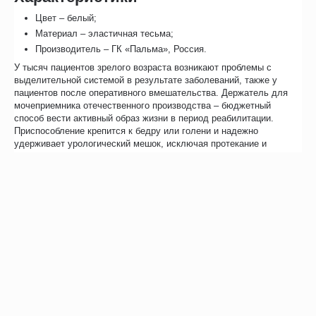
Цвет – белый;
Материал – эластичная тесьма;
Производитель – ГК «Пальма», Россия.
У тысяч пациентов зрелого возраста возникают проблемы с
выделительной системой в результате заболеваний, также у
пациентов после оперативного вмешательства. Держатель для
мочеприемника отечественного производства – бюджетный
способ вести активный образ жизни в период реабилитации.
Приспособление крепится к бедру или голени и надежно
удерживает урологический мешок, исключая протекание и
дискомфорт при ходьбе.
Отзывы
Возможно, вас это заинтересует
Рекомендуем также
Хиты продаж