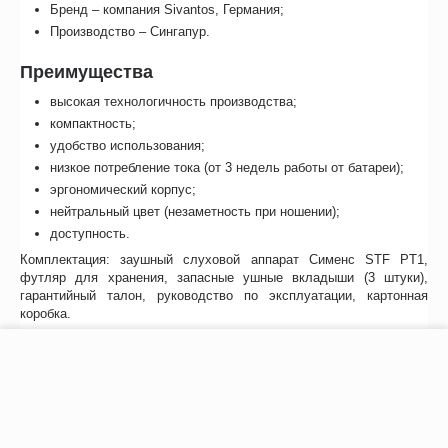
Бренд – компания Sivantos, Германия;
Производство – Сингапур.
Преимущества
высокая технологичность производства;
компактность;
удобство использования;
низкое потребление тока (от 3 недель работы от батареи);
эргономический корпус;
нейтральный цвет (незаметность при ношении);
доступность.
Комплектация: заушный слуховой аппарат Сименс STF PT1,
футляр для хранения, запасные ушные вкладыши (3 штуки),
гарантийный талон, руководство по эксплуатации, картонная
коробка.
Особенности
−
+
В корзину
Заушный цифровой слуховой аппарат Siemens STF PT1 подойдёт
для людей с потерей слуха 2 и 3 степени. В него встроена
система звукового профиля, которую можно задать с учётом
необходимых индивидуальных требований. Прибор