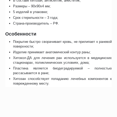
В составе хитозан, антисептик, анестетик;
Размеры – 90x90x4 мм;
5 изделий в упаковке;
Срок стерильности – 3 года;
Страна-производитель – РФ.
Особенности
Покрытие быстро сворачивает кровь, не прилипает к раневой
поверхности;
Изделие принимает анатомический контур раны;
Хитокол-ДА для лечения ран используется в медицинских
стационарах, поликлинических условиях, дома;
Пластина является биодеградируемой – полностью
рассасывается в ране;
Хитозан способствует попаданию лечебных компонентов к
поврежденному месту.
Как применять
Наложите пластину на предварительно продезинфицированную
рану. Зафиксируйте покрытие перевязочным материалом.
Хитокол-ДА должен покрывать раневую поверхность и выступать
за ее края на 1 см.