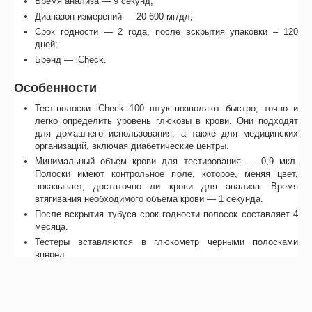
Время анализа — 9 секунд;
Диапазон измерений — 20-600 мг/дл;
Срок годности — 2 года, после вскрытия упаковки – 120
дней;
Бренд — iCheck.
Особенности
Тест-полоски iCheck 100 штук позволяют быстро, точно и
легко определить уровень глюкозы в крови. Они подходят
для домашнего использования, а также для медицинских
организаций, включая диабетические центры.
Минимальный объем крови для тестирования — 0,9 мкл.
Полоски имеют контрольное поле, которое, меняя цвет,
показывает, достаточно ли крови для анализа. Время
втягивания необходимого объема крови — 1 секунда.
После вскрытия тубуса срок годности полосок составляет 4
месяца.
Тестеры вставляются в глюкометр черными полосками
вперед.
На расходный материал для глюкометра имеется
Регистрационное удостоверение.
Сертификаты