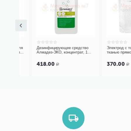
ids для
Дезинфицирующее средство
Электрод с токопр
кусом
Алмадез-ЭКО, концентрат, 1
тканью прямоуголь
литр
мм
418.00
370.00
Р
Р