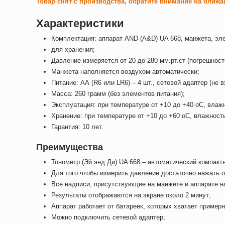
Товар снят с производства, обратите внимание на ближа
Характеристики
Комплектация: аппарат AND (A&D) UA 668, манжета, эл
для хранения;
Давление измеряется от 20 до 280 мм.рт.ст (погрешность
Манжета наполняется воздухом автоматически;
Питание: АА (R6 или LR6) – 4 шт., сетевой адаптер (не в
Масса: 260 грамм (без элементов питания);
Эксплуатация: при температуре от +10 до +40 оС, влаж
Хранение: при температуре от +10 до +60 оС, влажност
Гарантия: 10 лет.
Преимущества
Тонометр (Эй энд Ди) UA 668 – автоматический компактн
Для того чтобы измерить давление достаточно нажать о
Все надписи, присутствующие на манжете и аппарате н
Результаты отображаются на экране около 2 минут;
Аппарат работает от батареек, которых хватает примерн
Можно подключить сетевой адаптер;