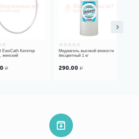
Cath Катетер
Медиагель высокой вязкости
Массажер
кий
бесцветный 1 кг
Mezolight
290.00
4 240
Р