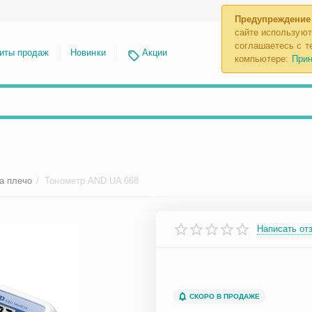
Предупреждение
сайте используют
соглашаетесь с те
иты продаж
Новинки
Акции
компьютере:
Прин
а плечо
/
Тонометр AND UA 668
Написать от
СКОРО В ПРОДАЖЕ