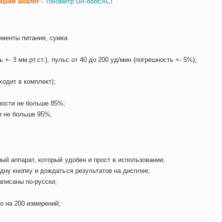
йший аналог -
Тонометр UA-888EAC
!
ементы питания, сумка
 +- 3 мм.рт.ст.), пульс от 40 до 200 уд/мин (погрешность +- 5%);
ходит в комплект);
ности не больше 85%;
и не больше 95%;
ый аппарат, который удобен и прост в использовании;
дну кнопку и дождаться результатов на дисплее;
аписаны по-русски;
о на 200 измерений;