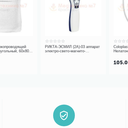
оводящей
РИКТА-ЭСМИЛ (2А)-03 аппарат
Coloplast Easi
ный, 60х80
электро-свето-магнито-
Нелатон, женс
инфракрасной лазерной
терапии
105.00
Р