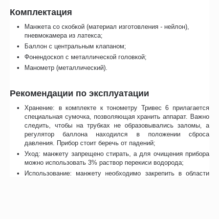
Комплектация
Манжета со скобкой (материал изготовления - нейлон),
пневмокамера из латекса;
Баллон с центральным клапаном;
Фонендоскоп с металлической головкой;
Манометр (металлический).
Рекомендации по эксплуатации
Хранение: в комплекте к тонометру Тривес 6 прилагается
специальная сумочка, позволяющая хранить аппарат. Важно
следить, чтобы на трубках не образовывались заломы, а
регулятор баллона находился в положении сброса
давления. Прибор стоит беречь от падений;
Уход: манжету запрещено стирать, а для очищения прибора
можно использовать 3% раствор перекиси водорода;
Использование: манжету необходимо закрепить в области
предплечья и наполнить воздухом при помощи нагнетателя
(баллона). Далее нужно приложить фонендоскоп к
локтевому сгибу, и спуская воздух слушать появившиеся
звуки (тоны Короткова). Первый тон определяет верхнее
давление, а последний - нижнее.