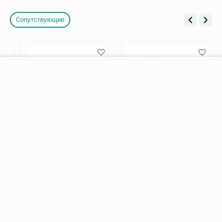
Сопутствующие
−
+
В корзину
Зимний наконечник для
Наконечник-насадка
тростей и костылей 19
резиновая для тростей
мм, черный
10034/BL, 19мм (черный)
329.00
95.00
Р
Р
НЕТ В НАЛИЧИИ