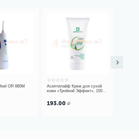
feel OR 880M
Асептилайф Крем для сухой
Компресс
кожи «Тройной Эффект», 150
Metallin
мл
23094
193.00
59.00
Р