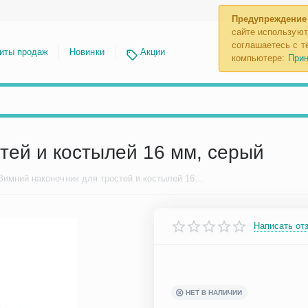
Предупреждение
сайте используют
соглашаетесь с те
иты продаж
Новинки
Акции
компьютере:
Прин
тей и костылей 16 мм, серый
Зимний наконечник для тростей и костылей 16 мм, серый
Написать от
НЕТ В НАЛИЧИИ