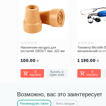
Наконечник-насадка для
Тонометр Microlife
костылей 10031/Т беж, d22 мм
механический со с
100.00
1 190.00
Р
Р
В
Купить в
В
корзину
один клик
корзину
Возможно, вас это заинтересует
Рекомендуем также
Хиты продаж