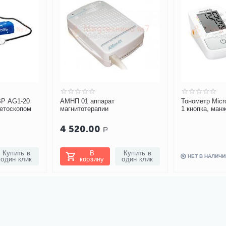
 BP AG1-20
АМНП 01 аппарат
Тонометр Micro
тетоскопом
магнитотерапии
1 кнопка, ман
4 520.00
Р
Купить в
В
Купить в
НЕТ В НАЛИЧИ
один клик
корзину
один клик