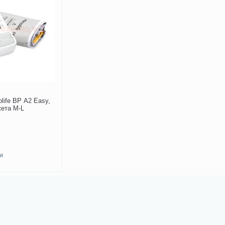
life BP A2 Easy,
жета M-L
И