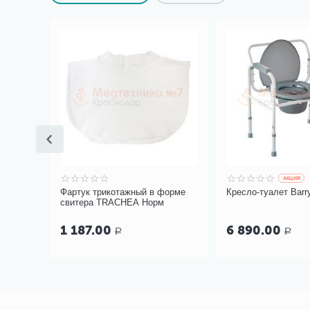
AКЦИЯ
Фартук трикотажный в форме
Кресло-туалет Bar
еи
свитера TRACHEA Норм
1 187.00
6 890.00
Р
Р