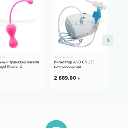
тренажер Кегеля
Ингалятор AND CN 233
Автомати
ster 2
компрессорный
Microlife
M-L
2 889.00
3 490
Р