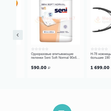
rus
Одноразовые впитывающие
Н-78 ножницы зубо
пеленки Seni Soft Normal 90х60
большие 190 мм
см (10 шт.)
590.00
1 699.00
Р
Р