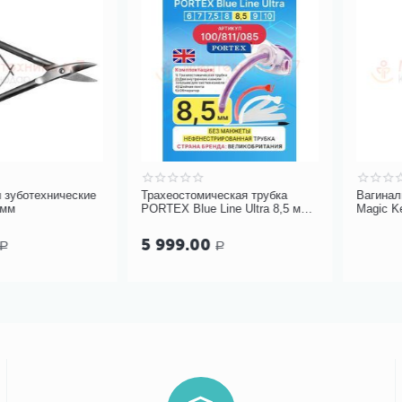
технические
Трахеостомическая трубка
Вагинальный 
PORTEX Blue Line Ultra 8,5 мм
Magic Kegel Ma
без манжеты, в наборе с двумя
внутренними канюлями
5 999.00
Р