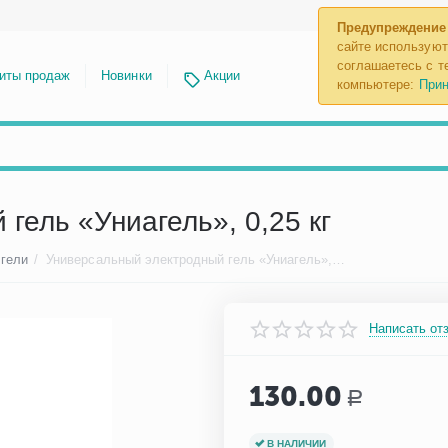
Предупреждение
сайте используют
соглашаетесь с те
иты продаж
Новинки
Акции
компьютере:
Прин
гель «Униагель», 0,25 кг
 гели
/
Универсальный электродный гель «Униагель», 0,25 кг
Написать от
130.00
Р
В НАЛИЧИИ