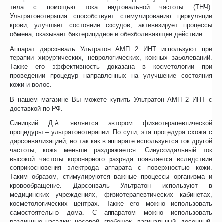
тела с помощью тока надтональной частоты (ТНЧ).
Ультратонотерапия способствует стимулированию циркуляции
крови, улучшает состояние сосудов, активизирует процессы
обмена, оказывает бактерицидное и обезболивающее действие.
Аппарат дарсонваль Ультратон АМП 2 ИНТ используют при
терапии хирургических, неврологических, кожных заболеваний.
Также его эффективность доказана в косметологии при
проведении процедур направленных на улучшение состояния
кожи и волос.
В нашем магазине Вы можете купить Ультратон АМП 2 ИНТ с
доставкой по РФ.
Синицкий Д.А. является автором физиотерапевтической
процедуры – ультратонотерапии. По сути, эта процедура схожа с
дарсонвализацией, но так как в аппарате используется ток другой
частоты, кожа меньше раздражается. Синусоидальный ток
высокой частоты коронарного разряда появляется вследствие
соприкосновения электрода аппарата с поверхностью кожи.
Таким образом, стимулируются важные процессы организма и
кровообращение. Дарсонваль Ультратон используют в
медицинских учреждениях, физиотерапевтических кабинетах,
косметологических центрах. Также его можно использовать
самостоятельно дома. С аппаратом можно использовать
различные насадки: носовой, гребешок, вагинальный, десенный,