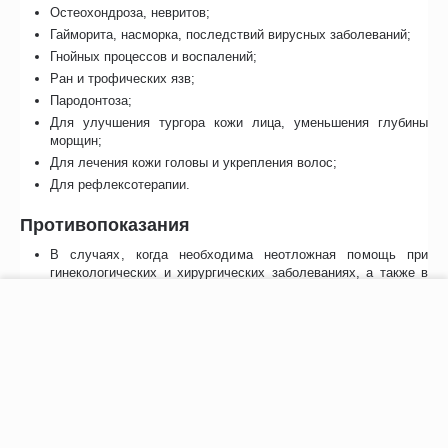
Остеохондроза, невритов;
Гайморита, насморка, последствий вирусных заболеваний;
Гнойных процессов и воспалений;
Ран и трофических язв;
Пародонтоза;
Для улучшения тургора кожи лица, уменьшения глубины
морщин;
Для лечения кожи головы и укрепления волос;
Для рефлексотерапии.
Противопоказания
В случаях, когда необходима неотложная помощь при
гинекологических и хирургических заболеваниях, а также в
акушерстве;
−
+
В корзину
Кардиостимулятор;
Беременность;
Заболевания кровеносной системы;
Туберкулез в активной форме;
3 степень недостаточности кровообращения;
Мокнущая экзема;
Злокачественные новообразования;