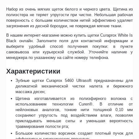
Набор из очень мягких щеток белого и черного цвета. Щетина из
полиэстера не теряет упругости при чистке. Небольшая рабочая
поверхность с большим количеством нитей эффективно удаляет
загрязнения из десной бороздки, не повреждая мягкие ткани.
В нашем интернет-магазине можно купить щетки Curaprox White Is
Black онлайн. Заполните поля для контактной информации и
выберите удобный способ получения покупки: в пункте
самовывоза или курьерской службой. Уточняйте наличие у
менеджера по указанному на сайте номеру телефона.
Характеристики
Зубные щетки Curaprox 5460 Ultrasoft предназначены для
деликатной механической чистки налета и бережного
массажа десен;
Щетина изготавливается из полиэфирного волокна с
использованием технологии Curen®. В отличие от
нейлоновых аналогов, тонкие нити толщиной 0,10 мм
сохраняют упругость под воздействием влаги, позволяя
прикладывать меньше силы и уменьшая вероятность
травмирования полости рта;
Большое количество ворсинок создает плотный пучок для
эффективных гигиенических процедур;