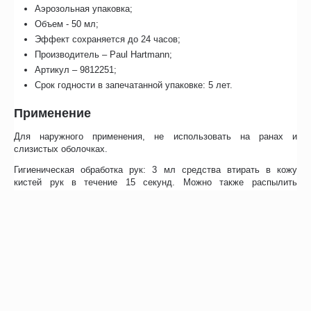
Аэрозольная упаковка;
Объем - 50 мл;
Эффект сохраняется до 24 часов;
Производитель – Paul Hartmann;
Артикул – 9812251;
Срок годности в запечатанной упаковке: 5 лет.
Применение
Для наружного применения, не использовать на ранах и
слизистых оболочках.
Гигиеническая обработка рук: 3 мл средства втирать в кожу
кистей рук в течение 15 секунд. Можно также распылить
средство на руки до полного увлажнения кожи, выдержать 15
секунд.
Обработка рук хирургов: после тщательного мытья рук с мылом
(в течение 2-х минут) и высушивания при помощи стерильной
марлевой салфетки втереть дважды по 5 мл средства в течение
одной минуты. После высыхания надеть стерильные перчатки.
Обработка операционного поля и локтевых сгибов доноров:
обильно смочить стерильные марлевые тампоны и протереть
дважды разными тампонами обрабатываемую поверхность.
Выдержать 2 минуты.