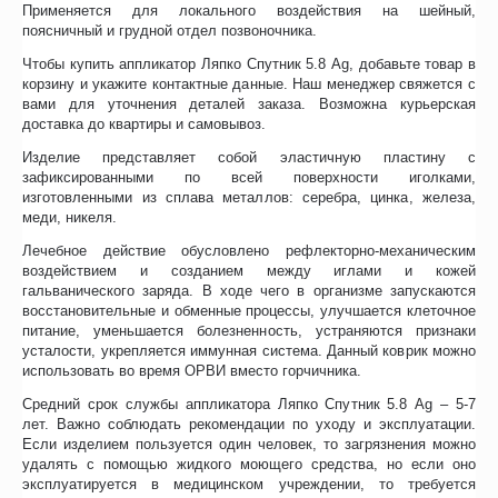
Применяется для локального воздействия на шейный,
поясничный и грудной отдел позвоночника.
Чтобы купить аппликатор Ляпко Спутник 5.8 Ag, добавьте товар в
корзину и укажите контактные данные. Наш менеджер свяжется с
вами для уточнения деталей заказа. Возможна курьерская
доставка до квартиры и самовывоз.
Изделие представляет собой эластичную пластину с
зафиксированными по всей поверхности иголками,
изготовленными из сплава металлов: серебра, цинка, железа,
меди, никеля.
Лечебное действие обусловлено рефлекторно-механическим
воздействием и созданием между иглами и кожей
гальванического заряда. В ходе чего в организме запускаются
восстановительные и обменные процессы, улучшается клеточное
питание, уменьшается болезненность, устраняются признаки
усталости, укрепляется иммунная система. Данный коврик можно
использовать во время ОРВИ вместо горчичника.
Средний срок службы аппликатора Ляпко Спутник 5.8 Ag – 5-7
лет. Важно соблюдать рекомендации по уходу и эксплуатации.
Если изделием пользуется один человек, то загрязнения можно
удалять с помощью жидкого моющего средства, но если оно
эксплуатируется в медицинском учреждении, то требуется