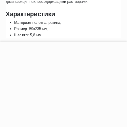
дезинфекция нехлорсодержащими растворами.
Характеристики
Материал полотна: резина;
Размер: 59х235 мм;
Шаг игл: 5,8 мм.
Отзывы
−
+
В корзину
Возможно, вас это заинтересует
Рекомендуем также
Хиты продаж