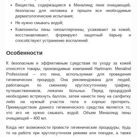
Вещества, содержащиеся в Меналинд пене очищающей,
безопасны для человека и прошли все необходимые
дерматологические испытания;
Не нужно смывать водой;
Компоненты пены гипоаллергенны, ухаживают за кожей,
восстанавливают, формируют защитный барьер и
способствуют устранению воспалений.
Особенности
К безопасным и эффективным средствам по уходу за кожей
относятся товары, производимые компанией Hartmann. Menalind
Professional – это пена, используемая для проведения
гигиенических процедур. Она рекомендована для людей,
работающих по сменному круглосуточному графику,
путешественников, лежачих больных. Перед процедурой
необходимо встряхнуть баллон, затем нанести пену на салфетку
либо на нужный участок тела и хорошо протереть.
Преимуществом данного гигиенического средства является то,
что его не нужно смывать водой. Объем Меналинд пены
очищающей – 400 мл.
Когда нет возможности провести гигиенические процедуры, будь
то на работе при круглосуточном режиме или поездке, а также