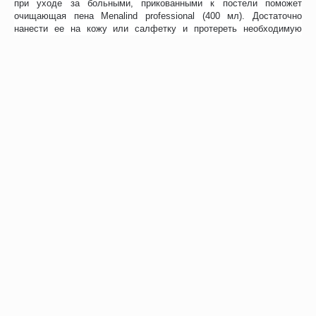
при уходе за больными, прикованными к постели поможет
очищающая пена Menalind professional (400 мл). Достаточно
нанести ее на кожу или салфетку и протереть необходимую
область. В состав входят вещества, эффективно удаляющие
загрязнения и неприятные запахи. Также они дополнительно
ухаживают за кожей, смягчая ее, увлажняя и формируя защитный
барьер.
Ее рекомендуется применять при уходе за лежачими пациентами,
а также при необходимости во время путешествия, в поезде или
на работе. В состав входят вещества, нейтрализующие
неприятные запахи и усиливающие защитные механизмы кожи.
Отзывы
Возможно, вас это заинтересует
Рекомендуем также
Хиты продаж