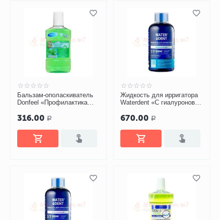
Бальзам-ополаскиватель
Жидкость для ирригатора
Donfeel «Профилактика
Waterdent «С гиалуроновой
заболеваний десен», 500
кислотой», 500 мл
316.00
670.00
мл
Р
Р