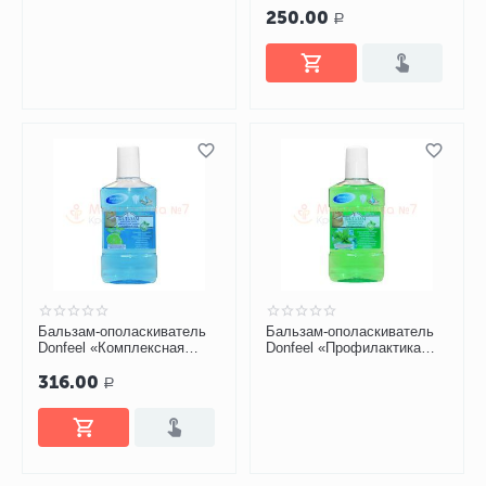
250.00
уход» 250 мл
Р
Бальзам-ополаскиватель
Бальзам-ополаскиватель
Donfeel «Комплексная
Donfeel «Профилактика
защита. Ежедневный
заболеваний десен», 250
316.00
уход» 500 мл
мл
Р