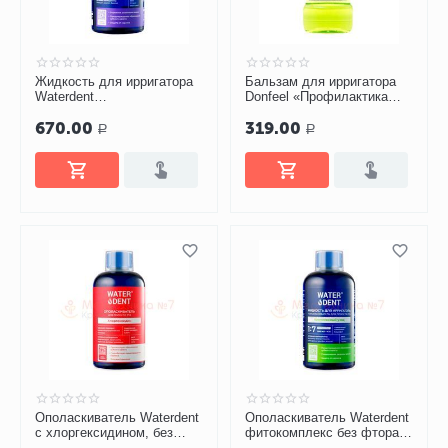
Жидкость для ирригатора
Бальзам для ирригатора
Waterdent
Donfeel «Профилактика
«Отбеливающая», 500 мл
заболеваний десен, без
670.00
319.00
фтора», 475 мл
Р
Р
Ополаскиватель Waterdent
Ополаскиватель Waterdent
с хлоргексидином, без
фитокомплекс без фтора,
фтора 500 мл
500 мл