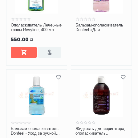
Ополаскиватель Лечебные
Бальзам-ополаскиватель
травы Revyline, 400 мл
Donfeel «Для
чувствительных зубов и
550.00
десен»
Р
Бальзам-ополаскиватель
Жидкость для ирригатора,
Donfeel «Уход за зубной
ополаскиватель
эмалью»
Профессор Персин с