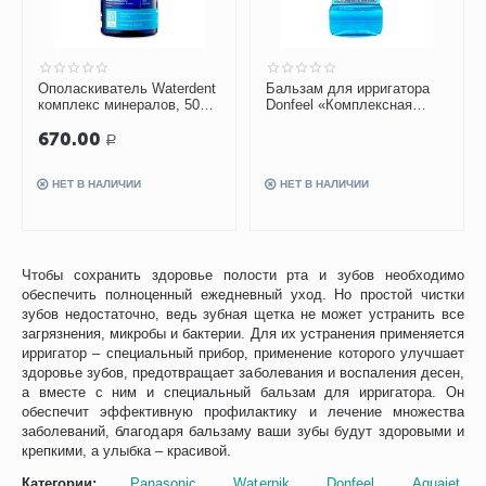
Ополаскиватель Waterdent
Бальзам для ирригатора
комплекс минералов, 500
Donfeel «Комплексная
мл
защита. Ежедневный
670.00
уход», 475 мл
Р
НЕТ В НАЛИЧИИ
НЕТ В НАЛИЧИИ
Чтобы сохранить здоровье полости рта и зубов необходимо
обеспечить полноценный ежедневный уход. Но простой чистки
зубов недостаточно, ведь зубная щетка не может устранить все
загрязнения, микробы и бактерии. Для их устранения применяется
ирригатор – специальный прибор, применение которого улучшает
здоровье зубов, предотвращает заболевания и воспаления десен,
а вместе с ним и специальный бальзам для ирригатора. Он
обеспечит эффективную профилактику и лечение множества
заболеваний, благодаря бальзаму ваши зубы будут здоровыми и
крепкими, а улыбка – красивой.
Категории:
Panasonic
,
Waterpik
,
Donfeel
,
Aquajet
,