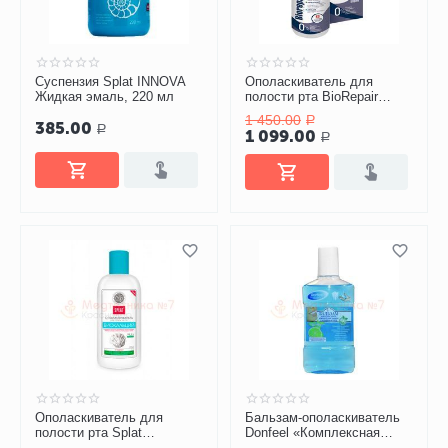
Суспензия Splat INNOVA
Ополаскиватель для
Жидкая эмаль, 220 мл
полости рта BioRepair
Mouthwash, 500 мл
1 450.00
Р
385.00
Р
1 099.00
Р
Ополаскиватель для
Бальзам-ополаскиватель
полости рта Splat
Donfeel «Комплексная
Биокальций, 275 мл
защита. Ежедневный