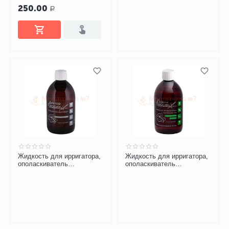
250.00
карловарской солью
Р
Жидкость для ирригатора,
Жидкость для ирригатора,
ополаскиватель
ополаскиватель
Профессор Персин с
Профессор Персин с
коллоидным серебром
травами, без фтора