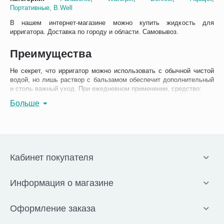
Портативные,
B.Well
В нашем интернет-магазине можно купить жидкость для
ирригатора. Доставка по городу и области. Самовывоз.
Преимущества
Не секрет, что ирригатор можно использовать с обычной чистой
водой, но лишь раствор с бальзамом обеспечит дополнительный
и столь важный уход. При ежедневном применении, средство:
Укрепляют
Больше
зубы и
десна
Реминерал
изирует
зубную
Кабинет покупателя
эмаль
Снимает
воспалени
Информация о магазине
е десен
Устраняет
болезненн
Оформление заказа
ые