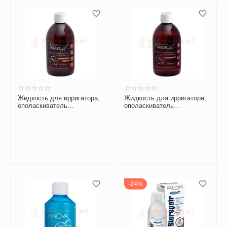
Жидкость для ирригатора,
Жидкость для ирригатора,
ополаскиватель
ополаскиватель
Профессор Персин с
Профессор Персин с
травами и фтором
хлоргексидином
24%