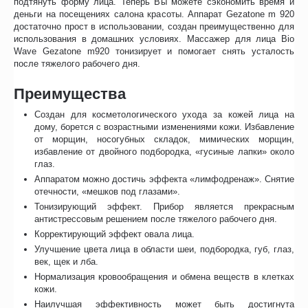
подтянуть форму лица. Теперь Вы можете сэкономить время и
деньги на посещениях салона красоты. Аппарат Gezatone m 920
достаточно прост в использовании, создан преимущественно для
использования в домашних условиях. Массажер для лица Bio
Wave Gezatone m920 тонизирует и помогает снять усталость
после тяжелого рабочего дня.
Преимущества
Создан для косметологического ухода за кожей лица на
дому, борется с возрастными изменениями кожи. Избавление
от морщин, носогубных складок, мимических морщин,
избавление от двойного подбородка, «гусиные лапки» около
глаз.
Аппаратом можно достичь эффекта «лимфодренаж». Снятие
отечности, «мешков под глазами».
Тонизирующий эффект. Прибор является прекрасным
антистрессовым решением после тяжелого рабочего дня.
Корректирующий эффект овала лица.
Улучшение цвета лица в области шеи, подбородка, губ, глаз,
век, щек и лба.
Нормализация кровообращения и обмена веществ в клетках
кожи.
Наилучшая эффективность может быть достигнута