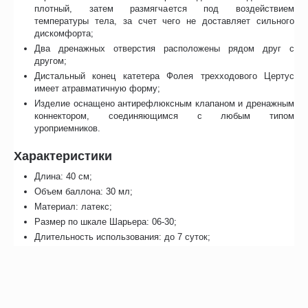
плотный, затем размягчается под воздействием
температуры тела, за счет чего не доставляет сильного
дискомфорта;
Два дренажных отверстия расположены рядом друг с
другом;
Дистальный конец катетера Фолея трехходового Цертус
имеет атравматичную форму;
Изделие оснащено антирефлюксным клапаном и дренажным
коннектором, соединяющимся с любым типом
уроприемников.
Характеристики
Длина: 40 см;
Объем баллона: 30 мл;
Материал: латекс;
Размер по шкале Шарьера: 06-30;
Длительность использования: до 7 суток;
Стерильно;
Срок годности: 5 лет.
Особенности