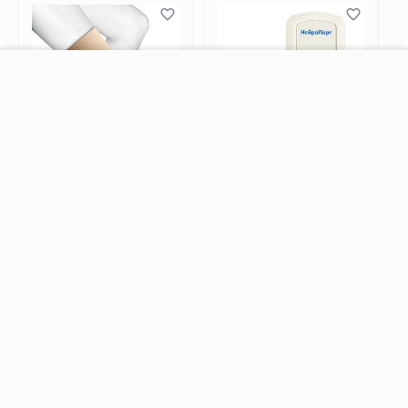
−
+
В корзину
(4)
Эластичный коленный
Аппарат для
бандаж Orliman TN-210
нейростимуляции
Нейропорт
2 150.00
69 900.00
Р
Р
Выберите
вариацию
Возможно, вас это заинтересует
Рекомендуем также
Хиты продаж