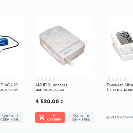
 BP AG1-20
АМНП 01 аппарат
Тонометр Micro
тетоскопом
магнитотерапии
1 кнопка, ман
4 520.00
Р
Купить в
В
Купить в
НЕТ В НАЛИЧИ
один клик
корзину
один клик