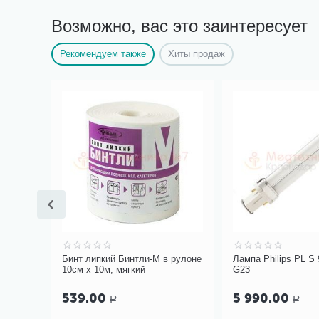
Возможно, вас это заинтересует
Рекомендуем также
Хиты продаж
W1611W
Бинт липкий Бинтли-М в рулоне
Лампа Philips PL S
10см х 10м, мягкий
G23
539.00
5 990.00
Р
Р