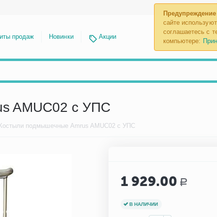
Предупреждение
сайте используют
соглашаетесь с те
иты продаж
Новинки
Акции
компьютере:
Прин
us AMUC02 с УПС
Костыли подмышечные Amrus AMUC02 с УПС
1 929.00
Р
В НАЛИЧИИ