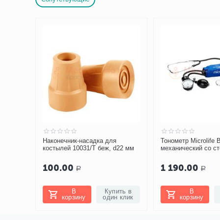
Наконечник-насадка для
Тонометр Microlife
костылей 10031/Т беж, d22 мм
механический со с
100.00
1 190.00
Р
Р
В
Купить в
В
корзину
один клик
корзину