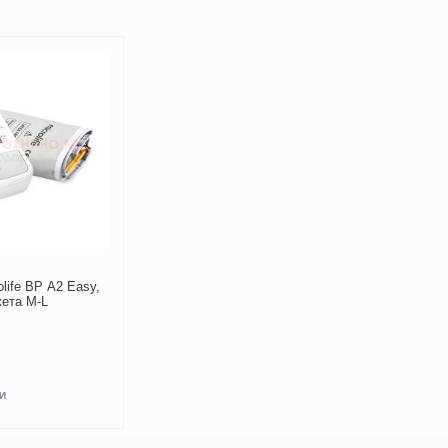
life BP A2 Easy,
жета M-L
И