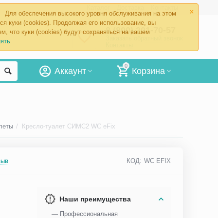
×
Каталог
Доставка
Контакты
Для обеспечения высокого уровня обслуживания на этом
ся куки (cookies). Продолжая его использование, вы
8 (800) 201-70-57
м, что куки (cookies) будут сохраняться на вашем
Заказать обратный звонок
ять
Контакты
0
Аккаунт
Корзина
леты
/
Кресло-туалет СИМС2 WC eFix
зыв
КОД:
WC EFIX
Наши преимущества
— Профессиональная