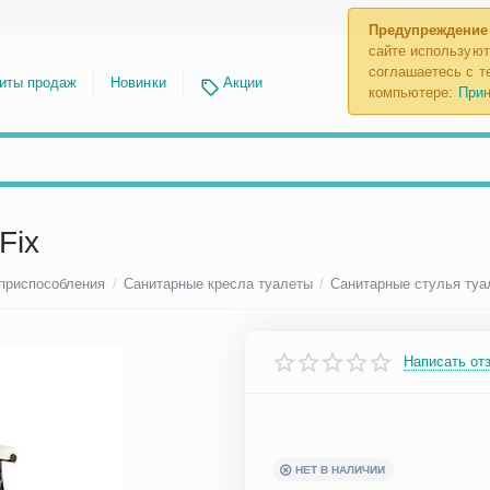
Предупреждение
сайте используют
соглашаетесь с те
иты продаж
Новинки
Акции
компьютере:
Прин
Fix
 приспособления
/
Санитарные кресла туалеты
/
Санитарные стулья туа
Написать от
НЕТ В НАЛИЧИИ