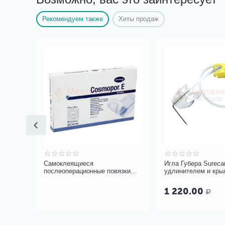
Рекомендуем также
Хиты продаж
d
Самоклеящиеся
Игла Губера Sureca
послеоперационные повязки
удлинителем и кр
COSMOPOR E Steril 15х9 см
для фиксации «бабо
коннектора
1 220.00
Р