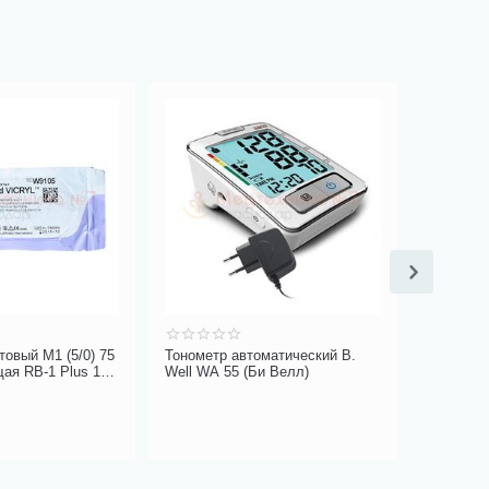
Бесплат
овый М1 (5/0) 75
Тонометр автоматический B.
Аппарат 
ая RB-1 Plus 1/2
Well WA 55 (Би Велл)
лазерный
. W9105
РИКТА 0