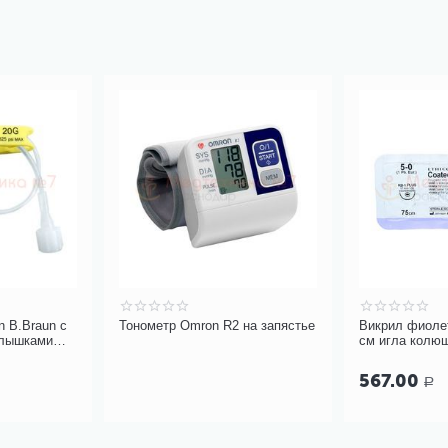
n B.Braun с
Тонометр Omron R2 на запястье
Викрил фиолет
ылышками
см игла колющ
чка» без Y-
окр 17мм, арт
567.00
Р