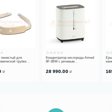
 для
Концентратор кислорода Аrmed
Ершик медици
 трубки
9F-3BW с речевым
канюль TRACH
х
сопровождением
шт.
28 990.00
169.00
Р
Р