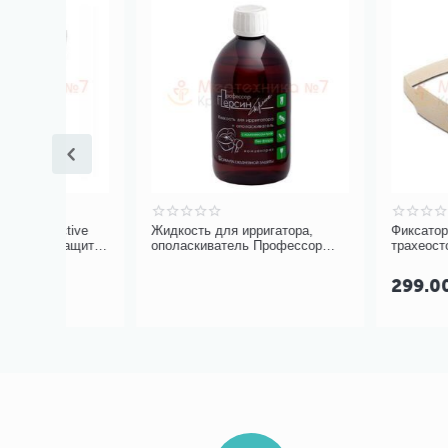
tive
Жидкость для ирригатора,
Фиксатор пенистый
защиты,
ополаскиватель Профессор
трахеостомической
Персин с травами, без фтора
Portex для взрослы
299.00
Р