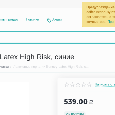
Предупреждение
сайте используют
соглашаетесь с те
иты продаж
Новинки
Акции
компьютере:
Прин
atex High Risk, синие
чатки
/
Латексные перчатки Benovy Latex High Risk, синие
Написать от
539.00
Р
В НАЛИЧИИ