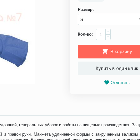
Размер:
+
Кол-во:
−
В корзину
Купить в один клик
Отложить
дований, генеральных уборок и работы на пищевых производствах. Защ
й и правой руки. Манжета удлиненной формы с закрученным валиком 
овые перчатки Бенови повышенной прочности применяют в стационар