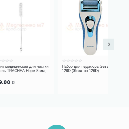
Бесплат
нский для чистки
Набор для педикюра Gezatone
Набор дл
EA Норм 8 мм, 1
126D (Жезатон 126D)
педикюра