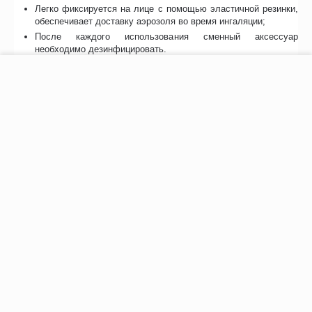
Легко фиксируется на лице с помощью эластичной резинки,
обеспечивает доставку аэрозоля во время ингаляции;
После каждого использования сменный аксессуар
необходимо дезинфицировать.
−
+
В корзину
Возможно, вас это заинтересует
Рекомендуем также
Хиты продаж