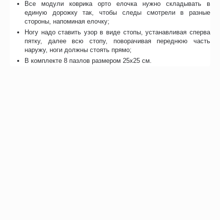
Все модули коврика орто елочка нужно складывать в
единую дорожку так, чтобы следы смотрели в разные
стороны, напоминая елочку;
Ногу надо ставить узор в виде стопы, устанавливая сперва
пятку, далее всю стопу, поворачивая переднюю часть
наружу, ноги должны стоять прямо;
В комплекте 8 пазлов размером 25х25 см.
Отзывы
Возможно, вас это заинтересует
Рекомендуем также
Хиты продаж