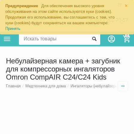
×
Предупреждение
Для обеспечения высокого уровня
обслуживания на этом сайте используются куки (cookies).
Продолжая его использование, вы соглашаетесь с тем, что
8 (800) 201-70-57
куки (cookies) будут сохраняться на вашем компьютере:
Принять
0
Небулайзерная камера + загубник
для компрессорных ингаляторов
Omron CompAIR C24/C24 Kids
Главная
/
Медтехника для дома
/
Ингаляторы (небулайзеры)
/
Небу