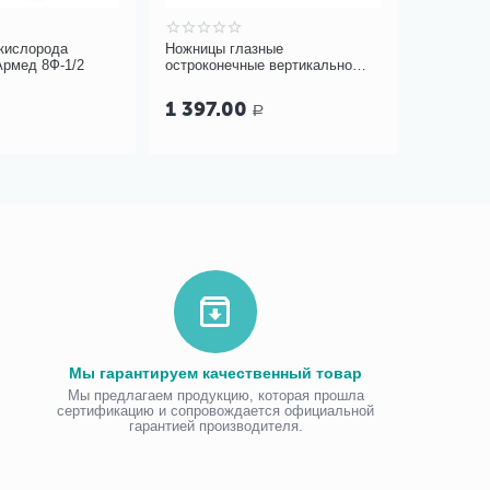
 кислорода
Ножницы глазные
Лезвие д
Армед 8Ф-1/2
остроконечные вертикально
одноразо
изогнутые Н-41, 113 мм
1 397.00
27.00
Р
Мы гарантируем качественный товар
Мы предлагаем продукцию, которая прошла
сертификацию и сопровождается официальной
гарантией производителя.