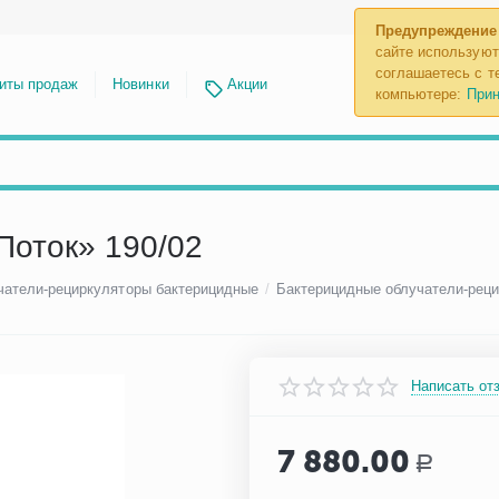
Предупреждение
сайте используют
соглашаетесь с те
иты продаж
Новинки
Акции
компьютере:
Прин
Поток» 190/02
чатели-рециркуляторы бактерицидные
/
Бактерицидные облучатели-реци
Написать от
7 880.00
Р