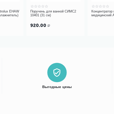
ctrolux EHAW
Поручень для ванной СИМС2
Концентратор
влажнитель)
10401 (31 см)
медицинский 
920.00
Р
Выгодные цены