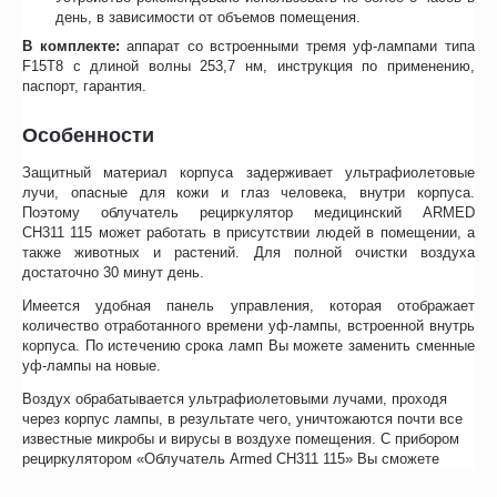
день, в зависимости от объемов помещения.
В комплекте:
аппарат со встроенными тремя уф-лампами типа
F15Т8 с длиной волны 253,7 нм, инструкция по применению,
паспорт, гарантия.
Особенности
Защитный материал корпуса задерживает ультрафиолетовые
лучи, опасные для кожи и глаз человека, внутри корпуса.
Поэтому облучатель рециркулятор медицинский ARMED
СН311 115 может работать в присутствии людей в помещении, а
также животных и растений. Для полной очистки воздуха
достаточно 30 минут день.
Имеется удобная панель управления, которая отображает
количество отработанного времени уф-лампы, встроенной внутрь
корпуса. По истечению срока ламп Вы можете заменить сменные
уф-лампы на новые.
Воздух обрабатывается ультрафиолетовыми лучами, проходя
через корпус лампы, в результате чего, уничтожаются почти все
известные микробы и вирусы в воздухе помещения. С прибором
рециркулятором «Облучатель Armed СН311 115» Вы сможете
предупредить ОРВИ, грипп, простуду у Вашего ребенка или у