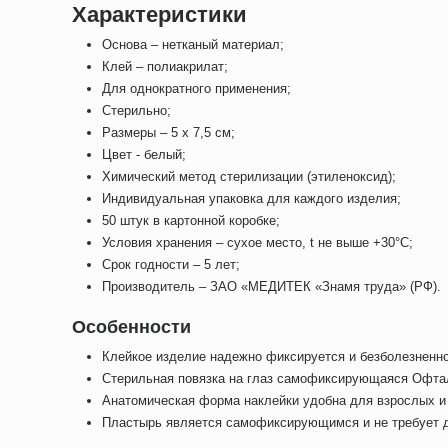
Характеристики
Основа – нетканый материал;
Клей – полиакрилат;
Для однократного применения;
Стерильно;
Размеры – 5 x 7,5 см;
Цвет - белый;
Химический метод стерилизации (этиленоксид);
Индивидуальная упаковка для каждого изделия;
50 штук в картонной коробке;
Условия хранения – сухое место, t не выше +30°С;
Срок годности – 5 лет;
Производитель – ЗАО «МЕДИТЕК «Знамя труда» (РФ).
Особенности
Клейкое изделие надежно фиксируется и безболезненно
Стерильная повязка на глаз самофиксирующаяся Офтал
Анатомическая форма наклейки удобна для взрослых и
Пластырь является самофиксирующимся и не требует д