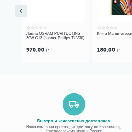
 «Эко
Лампа OSRAM PURITEC HNS
Книга Магнитотера
30W G13 (аналог Phillips TUV30)
970.00
180.00
Р
Р
Быстро и качественно доставляем
Наша компания производит доставку по Краснодару,
Краснодарскому краю и России