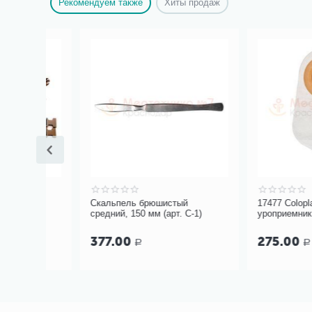
Рекомендуем также
Хиты продаж
Скальпель брюшистый
17477 Coloplast Alte
средний, 150 мм (арт. С-1)
уроприемник дрен
прозрачный 10-55 мм
377.00
275.00
Р
Р