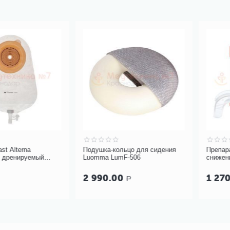
rna
Подушка-кольцо для сидения
Препарат BioR
ируемый
Luomma LumF-506
снижения чув
 (арт. 5585)
эмали с капой
2 990.00
1 270.00
Р