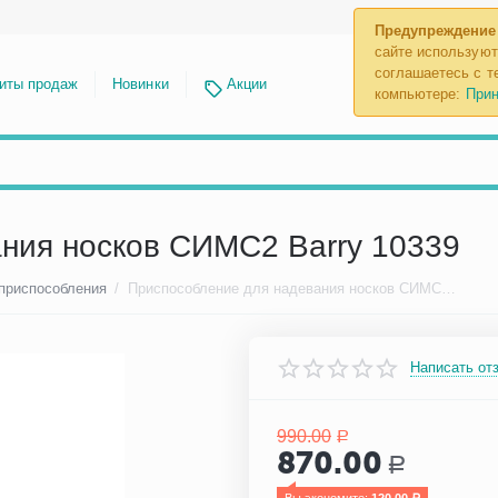
Предупреждение
сайте используют
соглашаетесь с те
иты продаж
Новинки
Акции
компьютере:
Прин
ния носков СИМС2 Barry 10339
 приспособления
/
Приспособление для надевания носков СИМС2 Barry 10339
Написать от
990.00
Р
870.00
Р