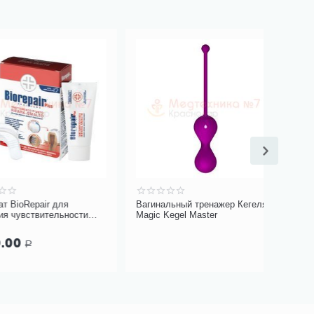
epair для
Вагинальный тренажер Кегеля
Вкладыш
ствительности
Magic Kegel Master
аппарат
, 50 мл
69.00
Р