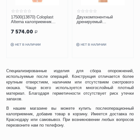
17500(13870) Coloplast
Двухкомпонентный
Alterna калоприемник
дренируемый
дренируемый
калоприемник Бинацел-
7 574.00
непрозрачный 12-75 мм, 30
Илео, №10 (новый)
Р
шт
НЕТ В НАЛИЧИИ
НЕТ В НАЛИЧИИ
Специализированные изделия для сбора опорожнений,
используемые после операций. Конструкция отличается более
крупным отверстием, наличием или отсутствием смотрового
окошка. Чаще всего используется многослойный плотный
материал. Благодаря герметичности отсутствует риск утечки
запахов.
В нашем магазине вы можете купить послеоперационный
калоприемник, добавив товар в корзину. Имеется доставка по
Краснодару или самовывоз. При возникновении любых вопросов
перезвоните нам по телефону.