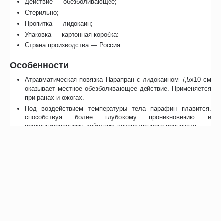
Действие — обезболивающее;
Стерильно;
Пропитка — лидокаин;
Упаковка — картонная коробка;
Страна производства — Россия.
Особенности
Атравматическая повязка Парапран с лидокаином 7,5х10 см
оказывает местное обезболивающее действие. Применяется
при ранах и ожогах.
Под воздействием температуры тела парафин плавится,
способствуя более глубокому проникновению и
пролонгированному действию лекарственного препарата.
Повязка не прилипает к ране, легко фиксируется на любой
участок тела и атравматично удаляется.
Оказывает пролонгированное действие в течение нескольких
суток.